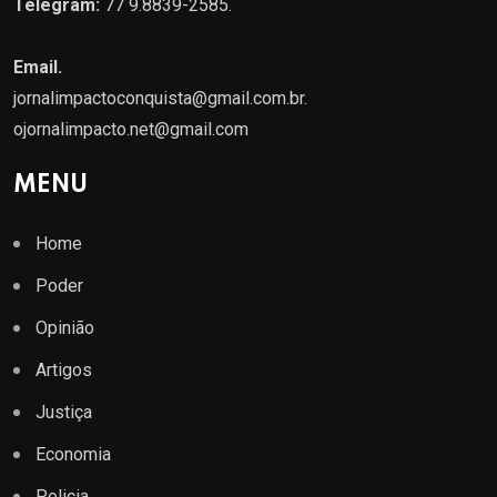
Telegram:
77 9.8839-2585.
Email.
jornalimpactoconquista@gmail.com.br
.
ojornalimpacto.net@gmail.com
MENU
Home
Poder
Opinião
Artigos
Justiça
Economia
Policia