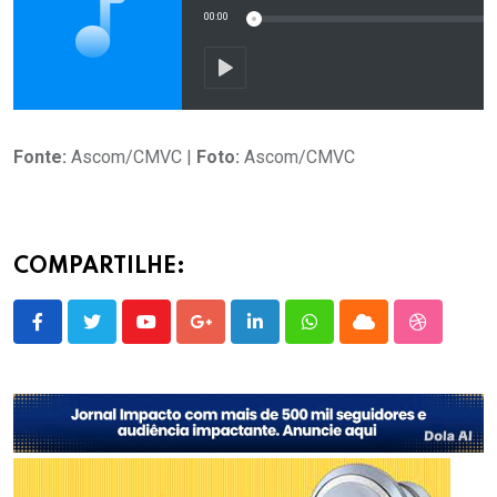
Fonte:
Ascom/CMVC |
Foto:
Ascom/CMVC
COMPARTILHE:
Youtube
Google+
LinkedIn
Whatsapp
Cloud
StumbleU