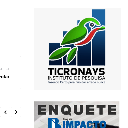
ST
votar