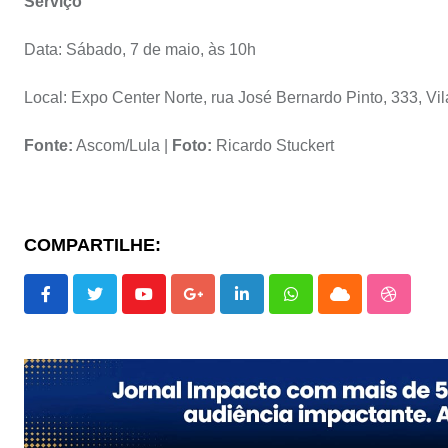
Serviço
Data: Sábado, 7 de maio, às 10h
Local: Expo Center Norte, rua José Bernardo Pinto, 333, Vi
Fonte:
Ascom/Lula |
Foto:
Ricardo Stuckert
COMPARTILHE:
Youtube
Google+
LinkedIn
Whatsapp
Cloud
Stumbl