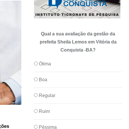
Qual a sua avaliação da gestão da
prefeita Sheila Lemos em Vitória da
Conquista -BA?
Ótima
Boa
Regular
Ruim
,
PODER
POLITICA
ções
DNIT autoriza aumento de quase R$ 4 mi
Péssima