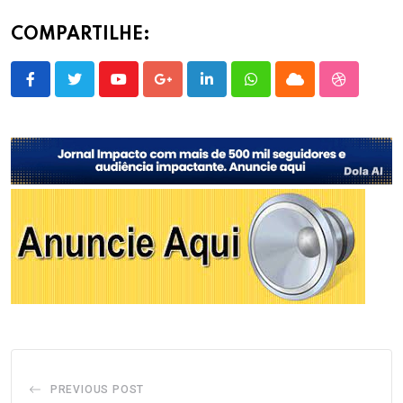
COMPARTILHE:
Youtube
Google+
LinkedIn
Whatsapp
Cloud
StumbleU
PREVIOUS POST