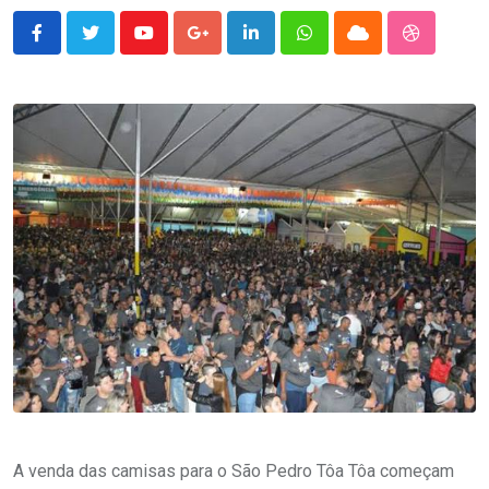
Youtube
Google+
LinkedIn
Whatsapp
Cloud
StumbleU
A venda das camisas para o São Pedro Tôa Tôa começam