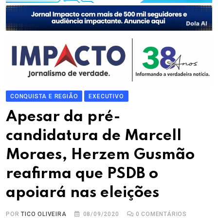
CONQUISTA E REGIÃO
EXECUTIVO
Apesar da pré-
candidatura de Marcell
Moraes, Herzem Gusmão
reafirma que PSDB o
apoiará nas eleições
POR
TICO OLIVEIRA
08/09/2020
0
COMENTÁRIOS