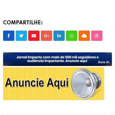
COMPARTILHE:
Youtube
Google+
LinkedIn
Whatsapp
Cloud
StumbleU