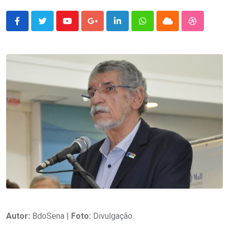
Youtube
Google+
LinkedIn
Whatsapp
Cloud
StumbleU
Autor:
BdoSena |
Foto:
Divulgação