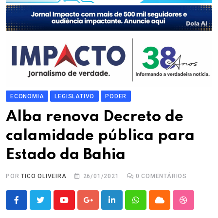
ECONOMIA
LEGISLATIVO
PODER
Alba renova Decreto de
calamidade pública para
Estado da Bahia
POR
TICO OLIVEIRA
26/01/2021
0
COMENTÁRIOS
Youtube
Google+
LinkedIn
Whatsapp
Cloud
StumbleU