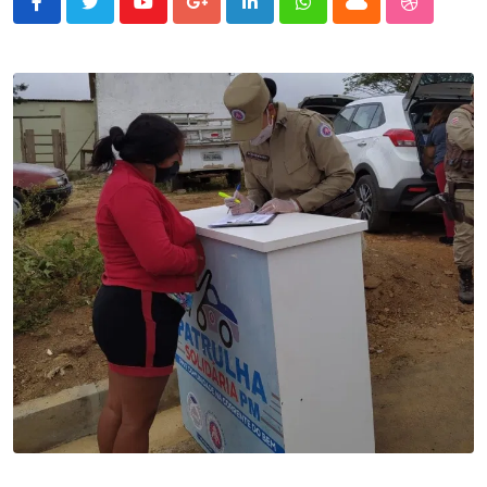
Youtube
Google+
LinkedIn
Whatsapp
Cloud
StumbleU