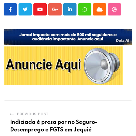
Youtube
Google+
LinkedIn
Whatsapp
Cloud
StumbleU
PREVIOUS POST
Indiciada é presa por no Seguro-
Desemprego e FGTS em Jequié