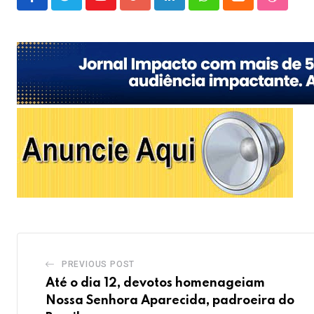
Youtube
Google+
LinkedIn
Whatsapp
Cloud
Stumble
PREVIOUS POST
Até o dia 12, devotos homenageiam
Nossa Senhora Aparecida, padroeira do