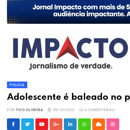
POLICIA
Adolescente é baleado no p
POR
TICO OLIVEIRA
09/10/2020
0
COMENTÁRIOS
Youtube
Google+
LinkedIn
Whatsapp
Cloud
Stumble