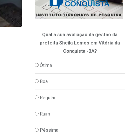
Qual a sua avaliação da gestão da
,
JUSTIÇA
POLICIA
prefeita Sheila Lemos em Vitória da
Suspeito de matar rival em disputa pelo 
Conquista -BA?
06/08/2026
Ótima
Boa
Regular
Ruim
Péssima