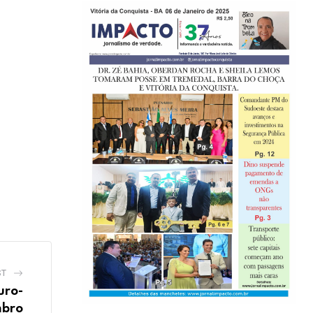
ST
uro-
mbro