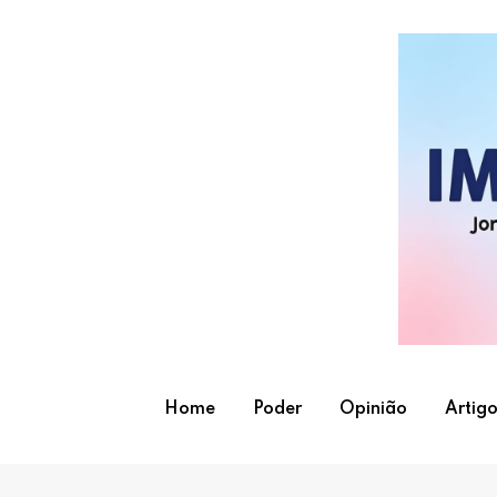
Skip
to
content
Home
Poder
Opinião
Artigo