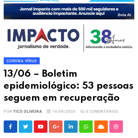
CORONA VÍRUS
13/06 – Boletim
epidemiológico: 53 pessoas
seguem em recuperação
POR
TICO OLIVEIRA
14/06/2020
0
COMENTÁRIOS
Youtube
Google+
LinkedIn
Whatsapp
Cloud
StumbleU