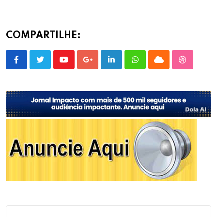
COMPARTILHE:
Youtube
Google+
LinkedIn
Whatsapp
Cloud
StumbleU