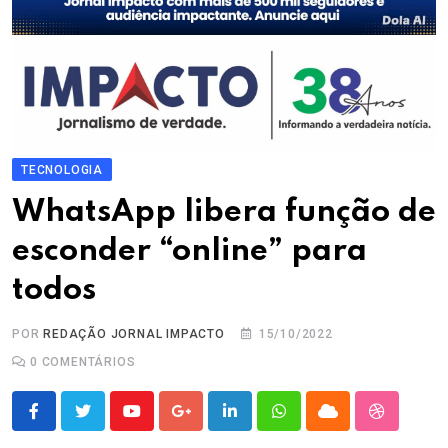
TECNOLOGIA
WhatsApp libera função de
esconder “online” para
todos
POR
REDAÇÃO JORNAL IMPACTO
15/10/2022
0
COMENTÁRIOS
Youtube
Google+
LinkedIn
Whatsapp
Cloud
StumbleU