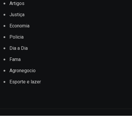
Artigos
Justiça
Economia
Policia
Dia a Dia
Fama
Agronegocio
Esporte e lazer
Copyright © 2022 Jornal Impacto Conquista. Todos os
direitos reservados