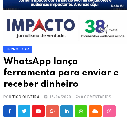
TECNOLOGIA
WhatsApp lança
ferramenta para enviar e
receber dinheiro
POR
TICO OLIVEIRA
15/06/2020
0
COMENTÁRIOS
Youtube
Google+
LinkedIn
Whatsapp
Cloud
StumbleU