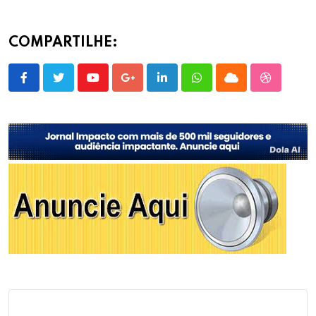
COMPARTILHE:
Youtube
Google+
LinkedIn
Whatsapp
Cloud
StumbleU