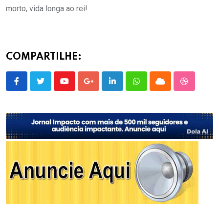
morto, vida longa ao rei!
COMPARTILHE:
Youtube
Google+
LinkedIn
Whatsapp
Cloud
StumbleU