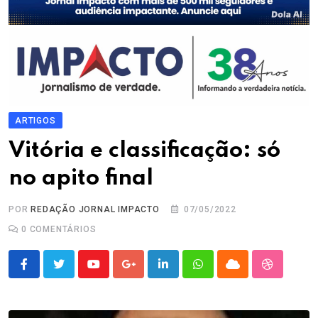
ARTIGOS
Vitória e classificação: só
no apito final
POR
REDAÇÃO JORNAL IMPACTO
07/05/2022
0
COMENTÁRIOS
Youtube
Google+
LinkedIn
Whatsapp
Cloud
StumbleU