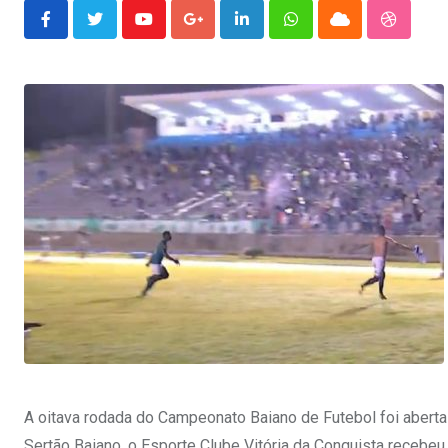
Youtube
Google+
LinkedIn
Whatsapp
Cloud
Stumble
A oitava rodada do Campeonato Baiano de Futebol foi aberta 
Sertão Baiano, o Esporte Clube Vitória da Conquista recebe