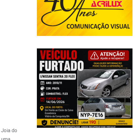
 Joia do
s uma