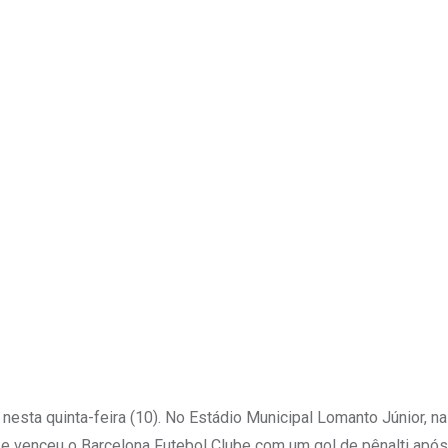
Upon
nesta quinta-feira (10). No Estádio Municipal Lomanto Júnior, na
u e venceu o Barcelona Futebol Clube com um gol de pênalti apó