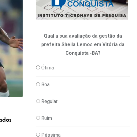
Qual a sua avaliação da gestão da
prefeita Sheila Lemos em Vitória da
Conquista -BA?
Ótima
Boa
Regular
,
ESPORTE E LAZER
FUTEBOL
Ruim
cados
Com nova expulsão, Vitória perde para o
PR
Péssima
04/08/2026