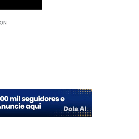
SON
Upon