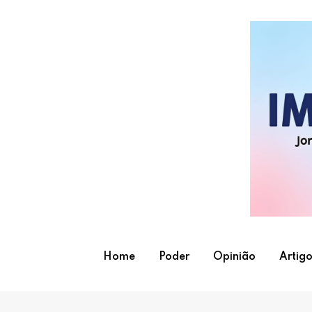
Skip
to
content
Home
Poder
Opinião
Artigo