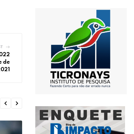
ST
2022
e de
2021