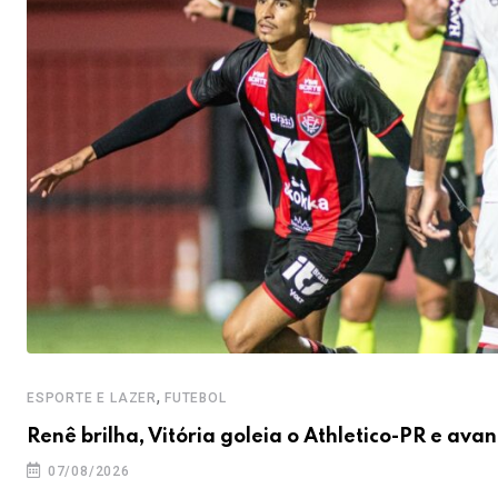
,
ESPORTE E LAZER
FUTEBOL
Renê brilha, Vitória goleia o Athletico-PR e ava
07/08/2026