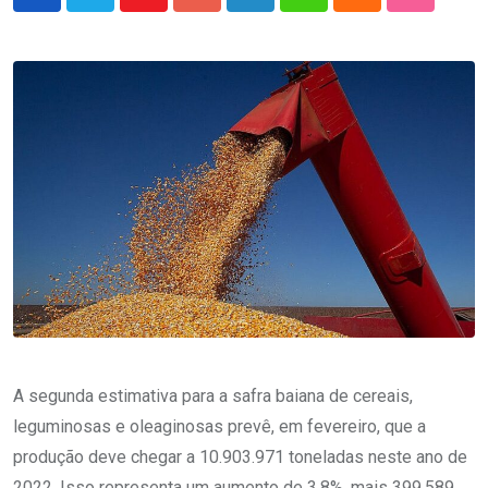
Youtube
Google+
LinkedIn
Whatsapp
Cloud
StumbleU
A segunda estimativa para a safra baiana de cereais,
leguminosas e oleaginosas prevê, em fevereiro, que a
produção deve chegar a 10.903.971 toneladas neste ano de
2022. Isso representa um aumento de 3,8%, mais 399.589