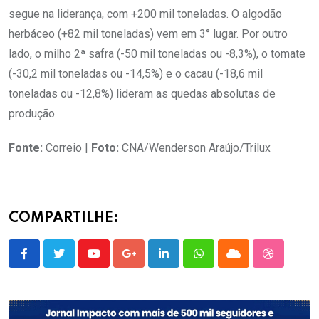
segue na liderança, com +200 mil toneladas. O algodão
herbáceo (+82 mil toneladas) vem em 3° lugar. Por outro
lado, o milho 2ª safra (-50 mil toneladas ou -8,3%), o tomate
(-30,2 mil toneladas ou -14,5%) e o cacau (-18,6 mil
toneladas ou -12,8%) lideram as quedas absolutas de
produção.
Fonte:
Correio |
Foto:
CNA/Wenderson Araújo/Trilux
COMPARTILHE:
Youtube
Google+
LinkedIn
Whatsapp
Cloud
StumbleU