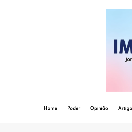
Skip
to
content
Home
Poder
Opinião
Artigo