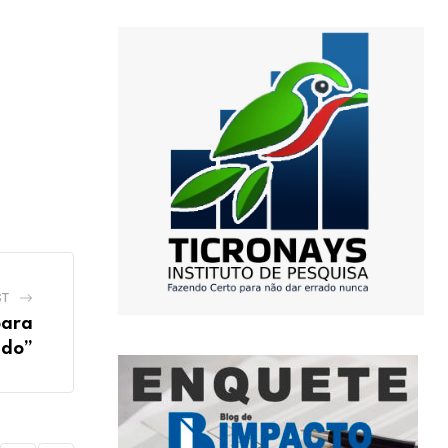
ST
para
udo”