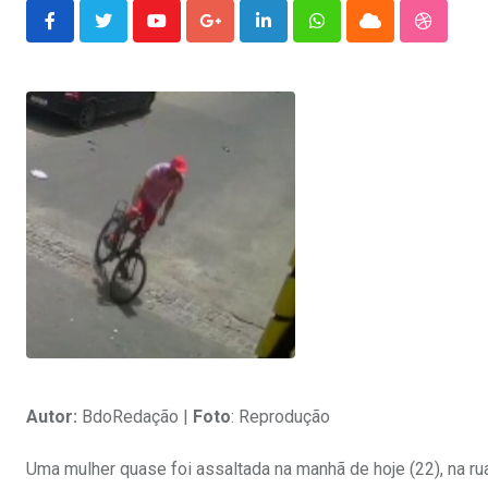
Youtube
Google+
LinkedIn
Whatsapp
Cloud
Stumble
Autor:
BdoRedação |
Foto
: Reprodução
Uma mulher quase foi assaltada na manhã de hoje (22), na ru