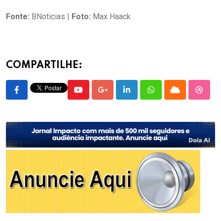
Fonte:
BNoticias |
Foto:
Max Haack
COMPARTILHE:
Youtube
Google+
LinkedIn
Whatsapp
Cloud
Stumb