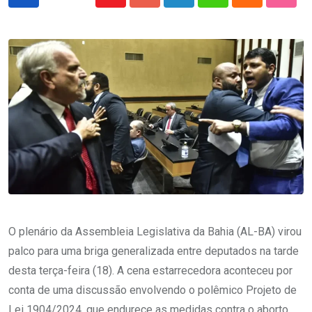
Youtube
Google+
LinkedIn
Whatsapp
Cloud
Stumb
O plenário da Assembleia Legislativa da Bahia (AL-BA) virou
palco para uma briga generalizada entre deputados na tarde
desta terça-feira (18). A cena estarrecedora aconteceu por
conta de uma discussão envolvendo o polêmico Projeto de
Lei 1904/2024, que endurece as medidas contra o aborto,