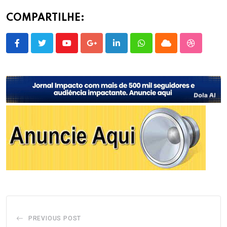
COMPARTILHE:
Youtube
Google+
LinkedIn
Whatsapp
Cloud
StumbleU
PREVIOUS POST