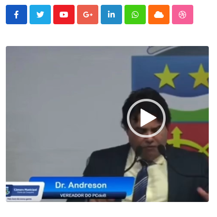
Youtube
Google+
LinkedIn
Whatsapp
Cloud
StumbleU