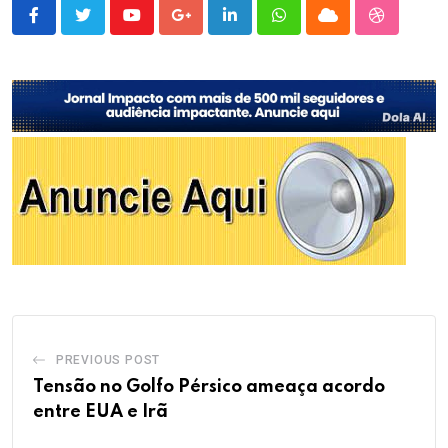
Youtube
Google+
LinkedIn
Whatsapp
Cloud
StumbleU
PREVIOUS POST
Tensão no Golfo Pérsico ameaça acordo
entre EUA e Irã