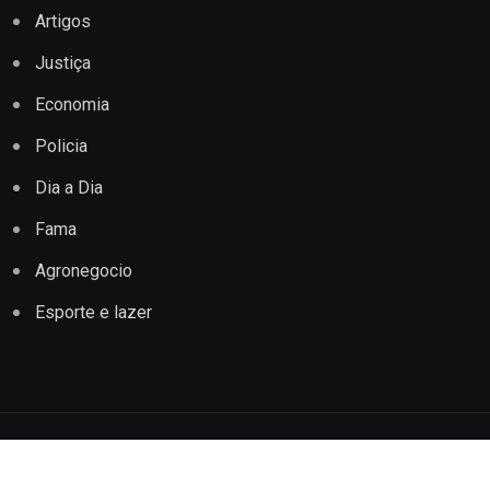
Artigos
Justiça
Economia
Policia
Dia a Dia
Fama
Agronegocio
Esporte e lazer
Copyright © 2022 Jornal Impacto Conquista. Todos os
direitos reservados