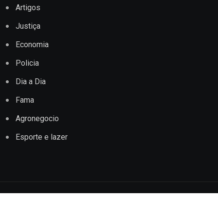
Artigos
Justiça
Economia
Policia
Dia a Dia
Fama
Agronegocio
Esporte e lazer
Copyright © 2022 Jornal Impacto Conquista. Todos os
direitos reservados