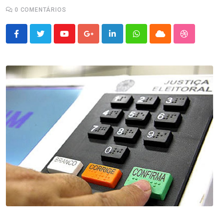
0
COMENTÁRIOS
Youtube
Google+
LinkedIn
Whatsapp
Cloud
StumbleU