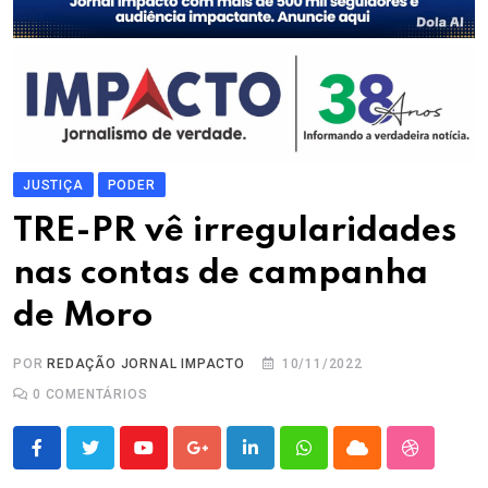
JUSTIÇA
PODER
TRE-PR vê irregularidades
nas contas de campanha
de Moro
POR
REDAÇÃO JORNAL IMPACTO
10/11/2022
0
COMENTÁRIOS
Youtube
Google+
LinkedIn
Whatsapp
Cloud
StumbleU