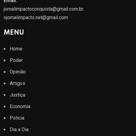
Email.
jornalimpactoconquista@gmail.com.br
.
ojornalimpacto.net@gmail.com
MENU
Home
Poder
Opinião
Artigos
Justiça
Economia
Policia
Dia a Dia