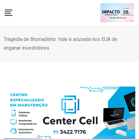
Skip
to
content
Tragédia de Brumadinho: Vale é acusada nos EUA de
enganar investidores