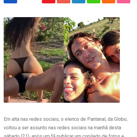
Youtube
Google+
LinkedIn
Whatsapp
Cloud
Stumb
Em alta nas redes sociais, o elenco de Pantanal, da Globo,
voltou a ser assunto nas redes sociais na manhã desta
sábado (21), após um fã publicar um copilado de fotos e