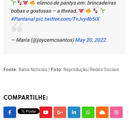
elenco de pantys em: brincadeiras
bobas e gostosas – a thread.
#Pantanal
pic.twitter.com/TvJvy4b5iX
— Maria (@joycemcsantos)
May 20, 2022
Fonte:
Bahia Noticias |
Foto:
Reprodução/Redes Sociais
COMPARTILHE:
Youtube
Google+
LinkedIn
Whatsapp
Cloud
Stumb