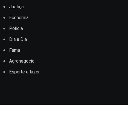
Justiça
Economia
Policia
Dia a Dia
Fama
Agronegocio
Esporte e lazer
Copyright © 2022 Jornal Impacto Conquista. Todos os
direitos reservados