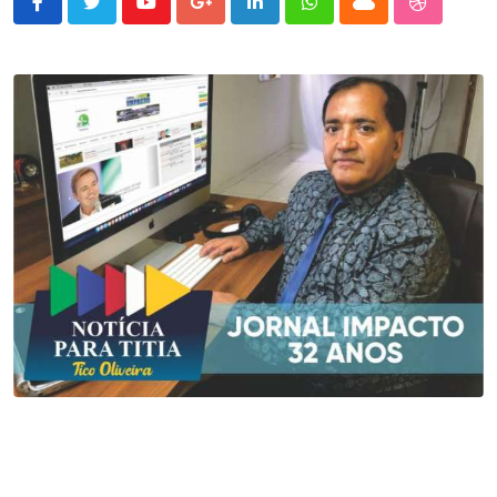
Youtube
Google+
LinkedIn
Whatsapp
Cloud
StumbleU