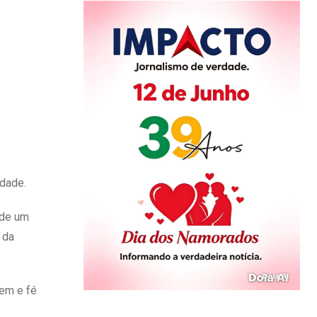
dade.
 de um
 da
gem e fé