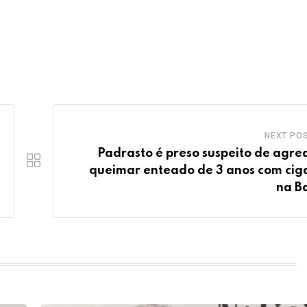
NEXT PO
Padrasto é preso suspeito de agred
queimar enteado de 3 anos com cig
na B