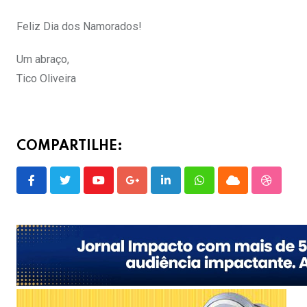
Feliz Dia dos Namorados!
Um abraço,
Tico Oliveira
COMPARTILHE:
Youtube
Google+
LinkedIn
Whatsapp
Cloud
Stumble