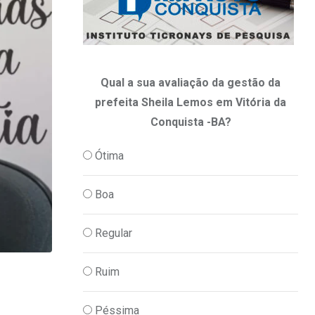
Qual a sua avaliação da gestão da
prefeita Sheila Lemos em Vitória da
Conquista -BA?
Ótima
Boa
Regular
Ruim
,
,
ARTIGOS
OPINIÃO
QUERIDA TITIA
Querida Titia!!! O Presidente Lula foi r
Péssima