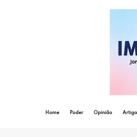
Skip
to
content
Home
Poder
Opinião
Artigo