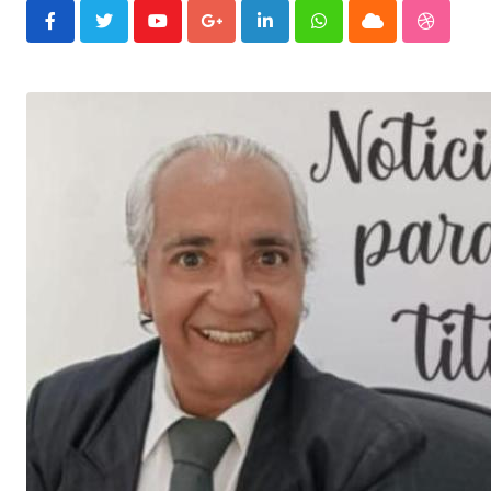
Youtube
Google+
LinkedIn
Whatsapp
Cloud
Stumble