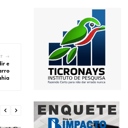
ST
ir e
arro
ahia