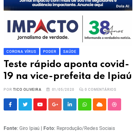
CORONA VÍRUS
PODER
SAÚDE
Teste rápido aponta covid-
19 na vice-prefeita de Ipiaú
POR
TICO OLIVEIRA
01/05/2020
0
COMENTÁRIOS
Youtube
Google+
LinkedIn
Whatsapp
Cloud
StumbleU
Fonte:
Giro Ipiaú |
Foto:
Reprodução/Redes Sociais