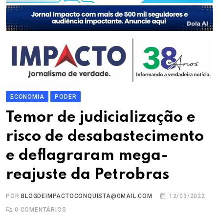
ECONOMIA
PODER
Temor de judicialização e
risco de desabastecimento
e deflagraram mega-
reajuste da Petrobras
POR
BLOGDEIMPACTOCONQUISTA@GMAIL.COM
12/03/2022
0
COMENTÁRIOS