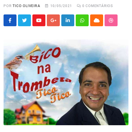
POR
TICO OLIVEIRA
10/05/2021
0
COMENTÁRIOS
Youtube
Google+
LinkedIn
Whatsapp
Cloud
StumbleU