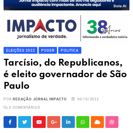
ELEIÇÕES 2022
PODER
POLITICA
Tarcísio, do Republicanos,
é eleito governador de São
Paulo
POR
REDAÇÃO JORNAL IMPACTO
30/10/2022
0
COMENTÁRIOS
Youtube
Google+
LinkedIn
Whatsapp
Cloud
StumbleU