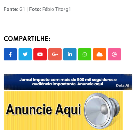
Fonte:
G1 |
Foto:
Fábio Tito/g1
COMPARTILHE:
Youtube
Google+
LinkedIn
Whatsapp
Cloud
StumbleU