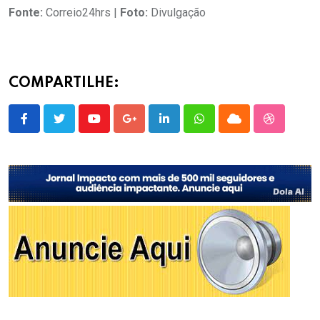
Fonte:
Correio24hrs |
Foto:
Divulgação
COMPARTILHE:
Youtube
Google+
LinkedIn
Whatsapp
Cloud
StumbleU