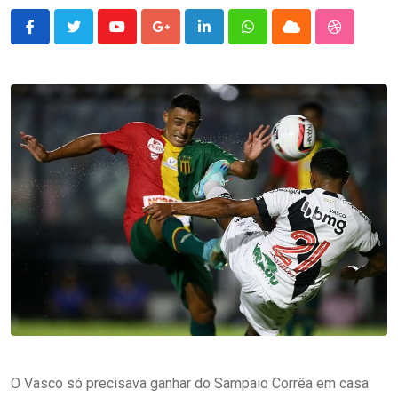
Youtube
Google+
LinkedIn
Whatsapp
Cloud
StumbleU
O Vasco só precisava ganhar do Sampaio Corrêa em casa