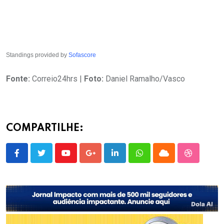
Standings provided by
Sofascore
Fonte:
Correio24hrs |
Foto:
Daniel Ramalho/Vasco
COMPARTILHE:
Youtube
Google+
LinkedIn
Whatsapp
Cloud
StumbleU