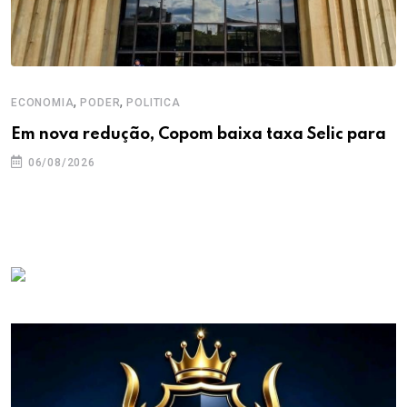
,
,
ECONOMIA
PODER
POLITICA
Em nova redução, Copom baixa taxa Selic para
06/08/2026