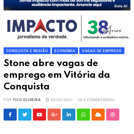
CONQUISTA E REGIÃO
ECONOMIA
VAGAS DE EMPREGO
Stone abre vagas de
emprego em Vitória da
Conquista
POR
TICO OLIVEIRA
03/02/2021
0
COMENTÁRIOS
Youtube
Google+
LinkedIn
Whatsapp
Cloud
StumbleU