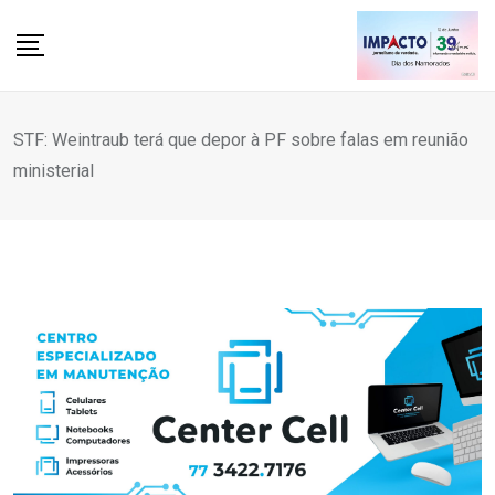
Skip
to
content
STF: Weintraub terá que depor à PF sobre falas em reunião
ministerial