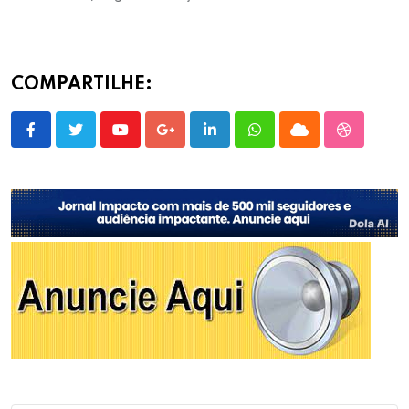
COMPARTILHE:
Youtube
Google+
LinkedIn
Whatsapp
Cloud
StumbleU