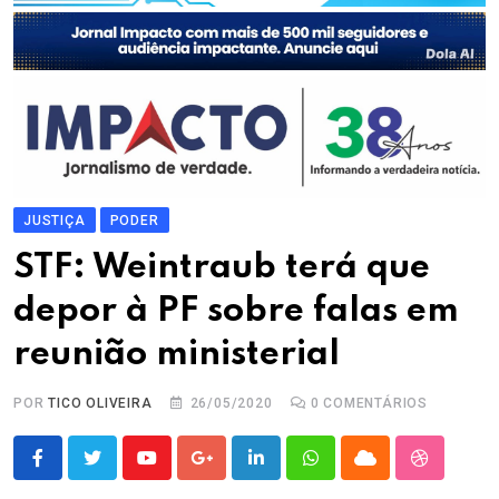
JUSTIÇA
PODER
STF: Weintraub terá que
depor à PF sobre falas em
reunião ministerial
POR
TICO OLIVEIRA
26/05/2020
0
COMENTÁRIOS
Youtube
Google+
LinkedIn
Whatsapp
Cloud
StumbleU