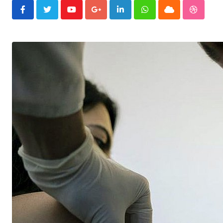
Youtube
Google+
LinkedIn
Whatsapp
Cloud
Stumble