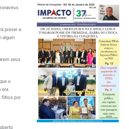
ronavírus
rá prever a
em algum
narem seus
 que o
o era
 filhos por
Roberto