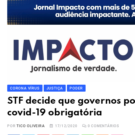
CORONA VÍRUS
JUSTIÇA
PODER
STF decide que governos p
covid-19 obrigatória
POR
TICO OLIVEIRA
17/12/2020
0
COMENTÁRIOS