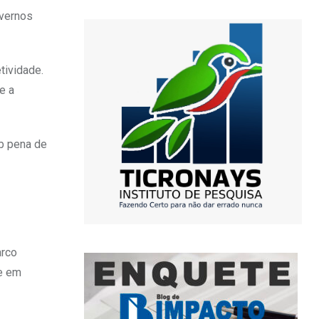
overnos
tividade.
e a
ob pena de
arco
te em