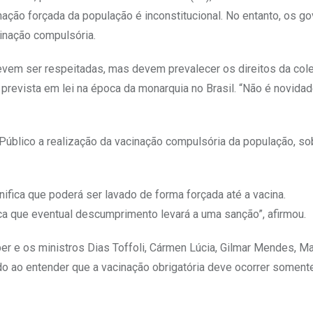
ação forçada da população é inconstitucional. No entanto, os g
inação compulsória.
evem ser respeitadas, mas devem prevalecer os direitos da cole
prevista em lei na época da monarquia no Brasil. “Não é novidad
Público a realização da vacinação compulsória da população, s
gnifica que poderá ser lavado de forma forçada até a vacina.
ica que eventual descumprimento levará a uma sanção”, afirmou.
r e os ministros Dias Toffoli, Cármen Lúcia, Gilmar Mendes, M
ido ao entender que a vacinação obrigatória deve ocorrer somen