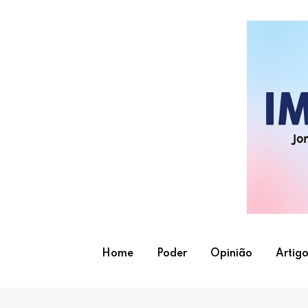
Skip
to
content
Home
Poder
Opinião
Artigo