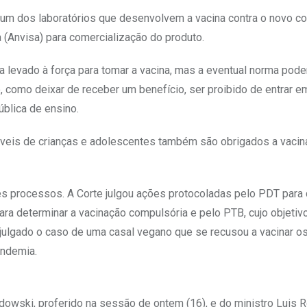
hum dos laboratórios que desenvolvem a vacina contra o novo co
a (Anvisa) para comercialização do produto.
 levado à força para tomar a vacina, mas a eventual norma pode
o, como deixar de receber um benefício, ser proibido de entrar 
ública de ensino.
áveis de crianças e adolescentes também são obrigados a vaci
ês processos. A Corte julgou ações protocoladas pelo PDT para
ra determinar a vacinação compulsória e pelo PTB, cujo objetiv
julgado o caso de uma casal vegano que se recusou a vacinar os
andemia.
dowski, proferido na sessão de ontem (16), e do ministro Luis 