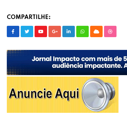
COMPARTILHE:
Youtube
Google+
LinkedIn
Whatsapp
Cloud
Stumble