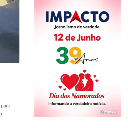
 para
s