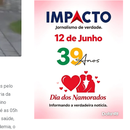
as pelo
ria da
ino
té as 05h
 saúde,
demia, o