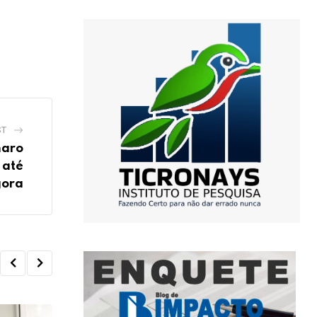
ST
naro
 até
ora