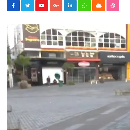
Youtube
Google+
LinkedIn
Whatsapp
Cloud
Stumble