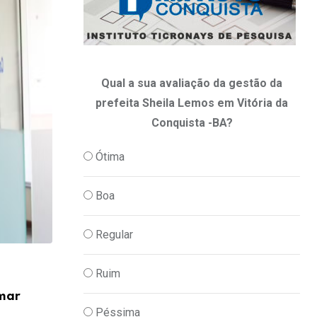
Qual a sua avaliação da gestão da
prefeita Sheila Lemos em Vitória da
Conquista -BA?
Ótima
Boa
Regular
Ruim
CONQUISTA E REGIÃO
imar
Prefeitos reelegem por unanimidade Dr.
Péssima
Lemos para