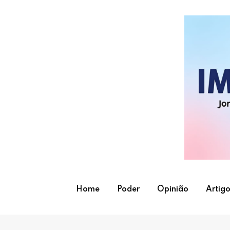
Skip
to
content
Home
Poder
Opinião
Artigo