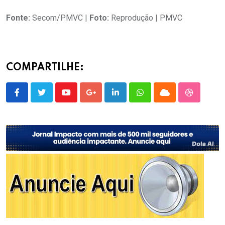
Fonte:
Secom/PMVC |
Foto:
Reprodução | PMVC
COMPARTILHE:
Youtube
Google+
LinkedIn
Whatsapp
Cloud
StumbleU