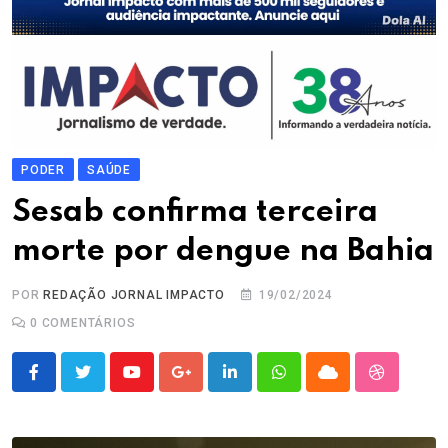
PODER
SAÚDE
Sesab confirma terceira
morte por dengue na Bahia
POR
REDAÇÃO JORNAL IMPACTO
19/02/2024
0
COMENTÁRIOS
Youtube
Google+
LinkedIn
Whatsapp
Cloud
StumbleU