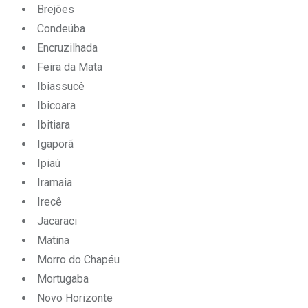
Brejões
Condeúba
Encruzilhada
Feira da Mata
Ibiassucê
Ibicoara
Ibitiara
Igaporã
Ipiaú
Iramaia
Irecê
Jacaraci
Matina
Morro do Chapéu
Mortugaba
Novo Horizonte