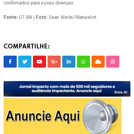
confirmados para essas doenças.
Fonte:
G1 BA |
Foto:
Sean Werle/INaturalist
COMPARTILHE:
Youtube
Google+
LinkedIn
Whatsapp
Cloud
StumbleU