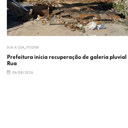
,
DIA A DIA
PODER
Prefeitura inicia recuperação de galeria pluvial
Rua
06/08/2026