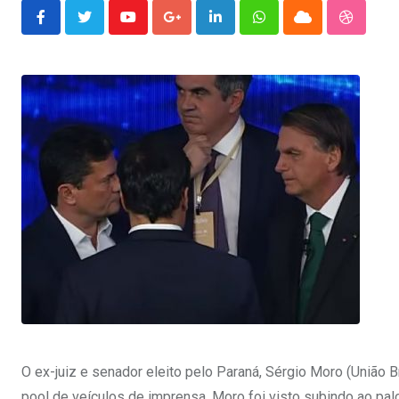
Youtube
Google+
LinkedIn
Whatsapp
Cloud
Stumble
O ex-juiz e senador eleito pelo Paraná, Sérgio Moro (União B
pool de veículos de imprensa. Moro foi visto subindo ao palc