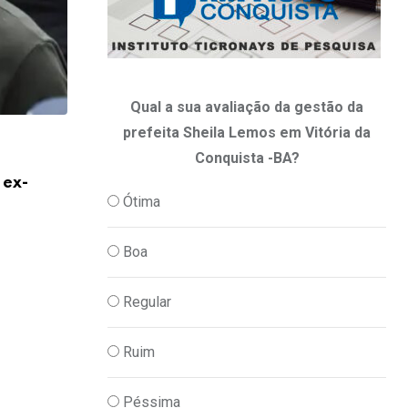
Qual a sua avaliação da gestão da
prefeita Sheila Lemos em Vitória da
,
,
ECONOMIA
PODER
POLITICA
Conquista -BA?
 ex-
Em nova redução, Copom baixa taxa Sel
Ótima
06/08/2026
Boa
Regular
Ruim
Péssima