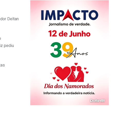
dor Deltan
o
iz pediu
tas