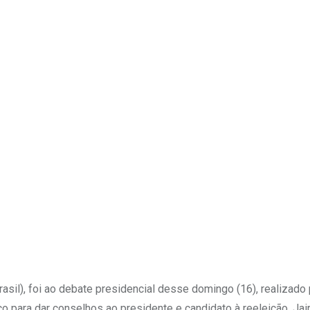
Upon
rasil), foi ao debate presidencial desse domingo (16), realizado
o para dar conselhos ao presidente e candidato à reeleição, Jai