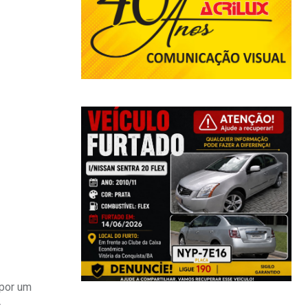
 por um
r