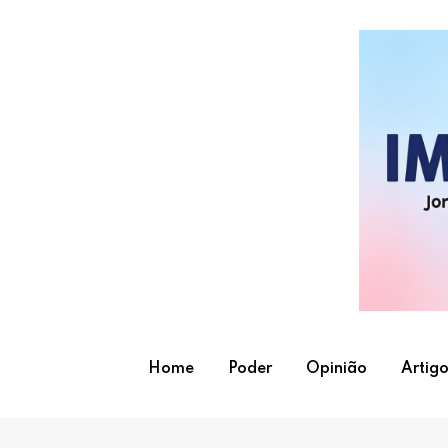
Skip
to
content
Home
Poder
Opinião
Artigo