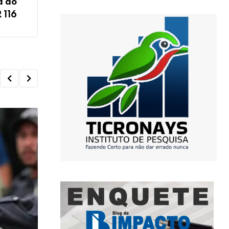
a do
 116