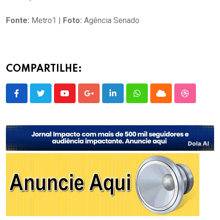
Fonte:
Metro1 |
Foto:
Agência Senado
COMPARTILHE:
Youtube
Google+
LinkedIn
Whatsapp
Cloud
StumbleU