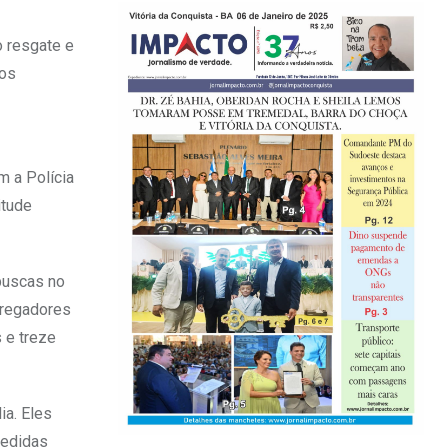
o resgate e
dos
m a Polícia
itude
buscas no
arregadores
 e treze
ia. Eles
medidas