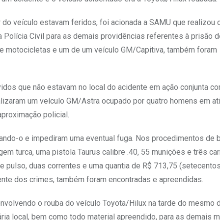
 do veículo estavam feridos, foi acionada a SAMU que realizou 
Polícia Civil para as demais providências referentes à prisão 
 de motocicletas e um de um veículo GM/Capitiva, também foram
vidos que não estavam no local do acidente em ação conjunta co
sualizaram um veículo GM/Astra ocupado por quatro homens em at
proximação policial.
rdando-o e impediram uma eventual fuga. Nos procedimentos de 
gem turca, uma pistola Taurus calibre .40, 55 munições e três c
de pulso, duas correntes e uma quantia de R$ 713,75 (setecentos
iente dos crimes, também foram encontradas e apreendidas.
envolvendo o rouba do veículo Toyota/Hilux na tarde do mesmo d
ria local, bem como todo material apreendido, para as demais 