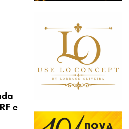
ada
RF e