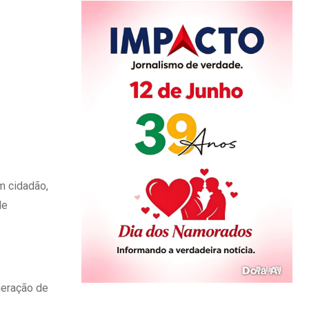
m cidadão,
de
meração de