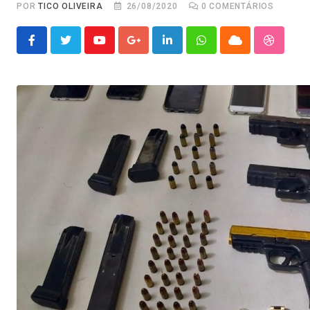
POR
TICO OLIVEIRA
26/08/2020
0
COMENTÁRIOS
Youtube
Google+
LinkedIn
Whatsapp
Cloud
Stumble