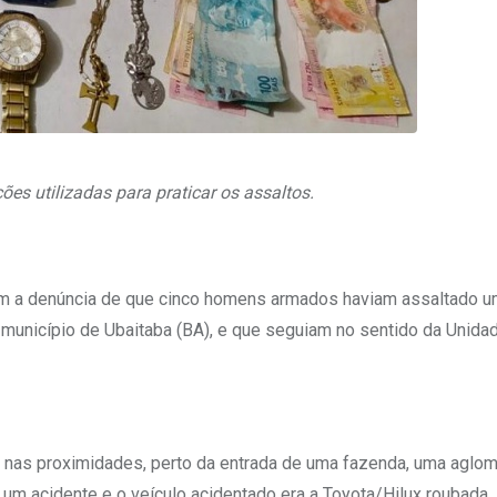
es utilizadas para praticar os assaltos.
rem a denúncia de que cinco homens armados haviam assaltado u
 município de Ubaitaba (BA), e que seguiam no sentido da Unida
m nas proximidades, perto da entrada de uma fazenda, uma aglo
um acidente e o veículo acidentado era a Toyota/Hilux roubada.