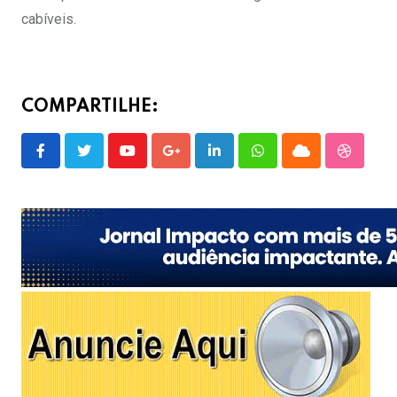
cabíveis.
COMPARTILHE:
Youtube
Google+
LinkedIn
Whatsapp
Cloud
Stumble