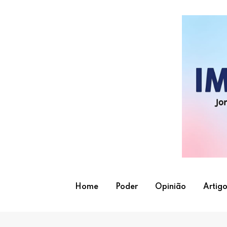
Skip
to
content
Home
Poder
Opinião
Artigo