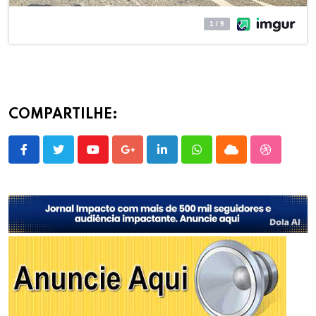
COMPARTILHE:
Youtube
Google+
LinkedIn
Whatsapp
Cloud
StumbleU