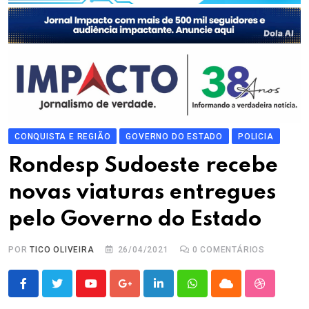
CONQUISTA E REGIÃO
GOVERNO DO ESTADO
POLICIA
Rondesp Sudoeste recebe
novas viaturas entregues
pelo Governo do Estado
POR
TICO OLIVEIRA
26/04/2021
0
COMENTÁRIOS
Youtube
Google+
LinkedIn
Whatsapp
Cloud
StumbleU