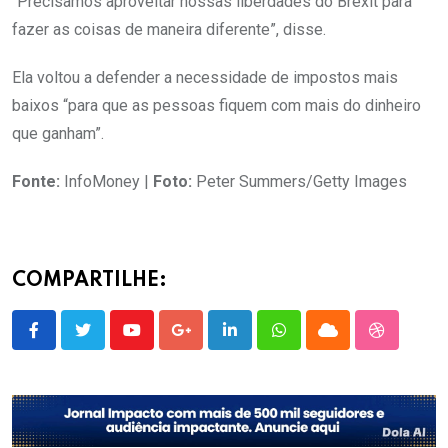
“Precisamos aproveitar nossas liberdades do Brexit para
fazer as coisas de maneira diferente”, disse.
Ela voltou a defender a necessidade de impostos mais
baixos “para que as pessoas fiquem com mais do dinheiro
que ganham”.
Fonte:
InfoMoney |
Foto:
Peter Summers/Getty Images
COMPARTILHE:
Youtube
Google+
LinkedIn
Whatsapp
Cloud
StumbleU