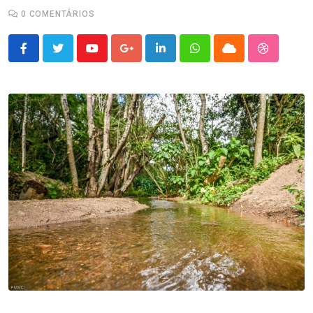
0
COMENTÁRIOS
Youtube
Google+
LinkedIn
Whatsapp
Cloud
StumbleU