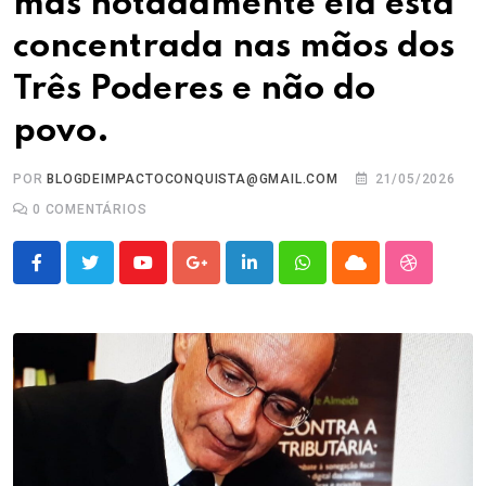
mas notadamente ela está
concentrada nas mãos dos
Três Poderes e não do
povo.
POR
BLOGDEIMPACTOCONQUISTA@GMAIL.COM
21/05/2026
0
COMENTÁRIOS
Youtube
Google+
LinkedIn
Whatsapp
Cloud
StumbleU