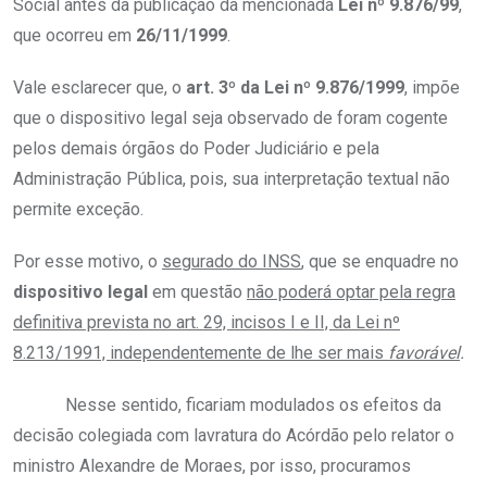
Social antes da publicação da mencionada
Lei nº 9.876/99
,
que ocorreu em
26/11/1999
.
Vale esclarecer que, o
art. 3º da Lei nº 9.876/1999
, impõe
que o dispositivo legal seja observado de foram cogente
pelos demais órgãos do Poder Judiciário e pela
Administração Pública, pois, sua interpretação textual não
permite exceção.
Por esse motivo, o
segurado do INSS
, que se enquadre no
dispositivo legal
em questão
não poderá optar pela regra
definitiva prevista no art. 29, incisos I e II, da Lei nº
8.213/1991, independentemente de lhe ser mais
favorável
.
Nesse sentido, ficariam modulados os efeitos da
decisão colegiada com lavratura do Acórdão pelo relator o
ministro Alexandre de Moraes, por isso, procuramos