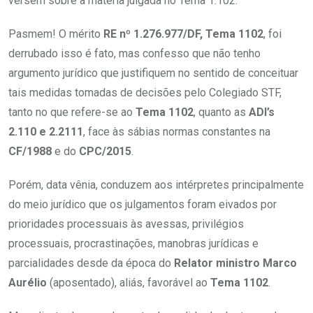
versem sobre a matéria julgada no Tema 1.102.
Pasmem! O mérito
RE nº 1.276.977/DF, Tema 1102
, foi
derrubado isso é fato, mas confesso que não tenho
argumento jurídico que justifiquem no sentido de conceituar
tais medidas tomadas de decisões pelo Colegiado STF,
tanto no que refere-se ao
Tema 1102
, quanto as
ADI’s
2.110 e 2.2111
, face às sábias normas constantes na
CF/1988
e do
CPC/2015
.
Porém, data vênia, conduzem aos intérpretes principalmente
do meio jurídico que os julgamentos foram eivados por
prioridades processuais às avessas, privilégios
processuais, procrastinações, manobras jurídicas e
parcialidades desde da época do
Relator ministro Marco
Aurélio
(aposentado), aliás, favorável ao
Tema 1102
.