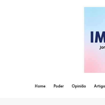
Skip
to
content
Home
Poder
Opinião
Artigo