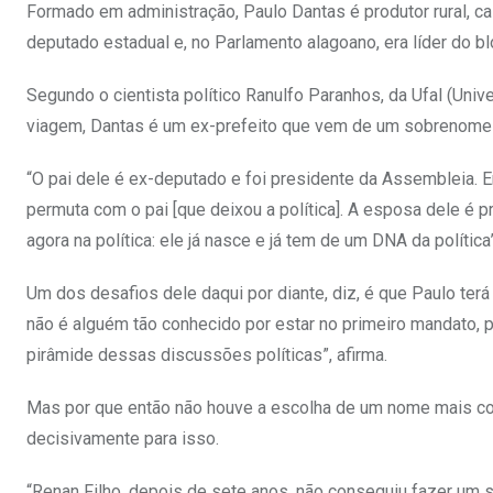
Formado em administração, Paulo Dantas é produtor rural, c
deputado estadual e, no Parlamento alagoano, era líder do b
Segundo o cientista político Ranulfo Paranhos, da Ufal (Uni
viagem, Dantas é um ex-prefeito que vem de um sobrenome tr
“O pai dele é ex-deputado e foi presidente da Assembleia. 
permuta com o pai [que deixou a política]. A esposa dele é 
agora na política: ele já nasce e já tem de um DNA da política”
Um dos desafios dele daqui por diante, diz, é que Paulo terá
não é alguém tão conhecido por estar no primeiro mandato, p
pirâmide dessas discussões políticas”, afirma.
Mas por que então não houve a escolha de um nome mais con
decisivamente para isso.
“Renan Filho, depois de sete anos, não conseguiu fazer um s