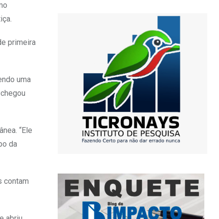
omo
iça.
de primeira
zendo uma
e chegou
ânea. “Ele
po da
s contam
e abriu