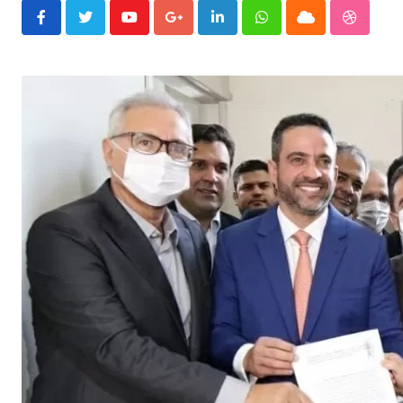
Youtube
Google+
LinkedIn
Whatsapp
Cloud
Stumble