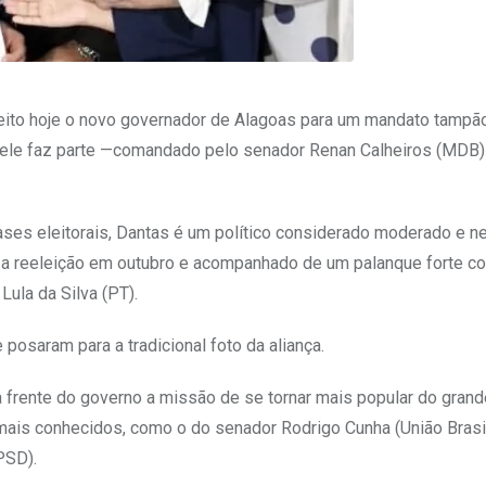
eleito hoje o novo governador de Alagoas para um mandato tampã
 ele faz parte —comandado pelo senador Renan Calheiros (MDB)
ases eleitorais, Dantas é um político considerado moderado e n
tar a reeleição em outubro e acompanhado de um palanque forte c
ula da Silva (PT).
 posaram para a tradicional foto da aliança.
 frente do governo a missão de se tornar mais popular do grand
mais conhecidos, como o do senador Rodrigo Cunha (União Brasil
PSD).