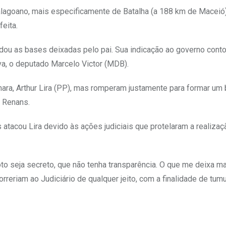
 alagoano, mais especificamente de Batalha (a 188 km de Maceió)
eita.
erdou as bases deixadas pelo pai. Sua indicação ao governo cont
va, o deputado Marcelo Victor (MDB).
âmara, Arthur Lira (PP), mas romperam justamente para formar um 
s Renans.
atacou Lira devido às ações judiciais que protelaram a realizaç
to seja secreto, que não tenha transparência. O que me deixa m
eriam ao Judiciário de qualquer jeito, com a finalidade de tumul