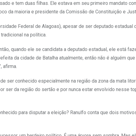
asado e tem duas filhas. Ele estava em seu primeiro mandato c
loco da maioria e presidente da Comissão de Constituição e Just
versidade Federal de Alagoas), apesar de ser deputado estadual 
adicional na política.
Então, quando ele se candidata a deputado estadual, ele está fa
prefeita da cidade de Batalha atualmente, então não é alguém qu
, afirma.
 de ser conhecido especialmente na região da zona da mata litor
or ser da região do sertão e por nunca estar envolvido nesse to
hecido para disputar a eleição? Ranulfo conta que dois motivo
ucessor, um herdeiro político. É uma árvore sem sombra. Mas el