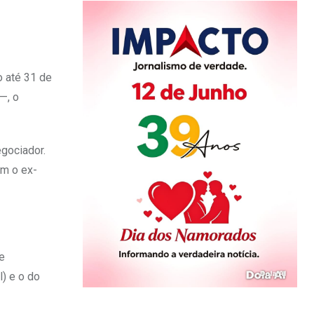
o até 31 de
—, o
egociador.
om o ex-
e
) e o do