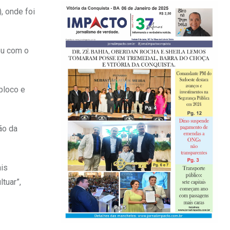
, onde foi
ou com o
bloco e
ão da
ais
tuar”,