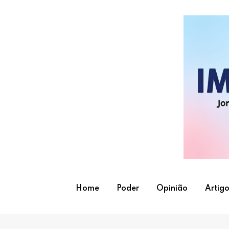
Skip
to
content
Home
Poder
Opinião
Artigo