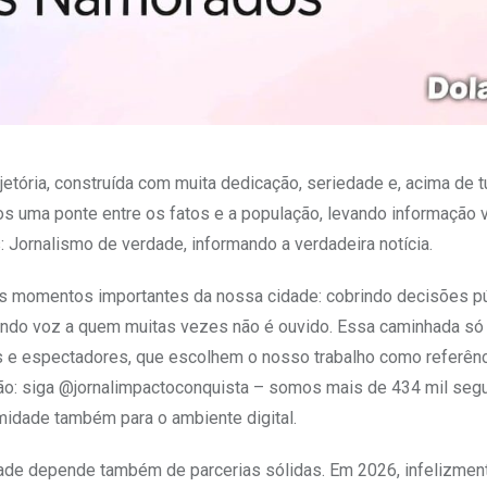
jetória, construída com muita dedicação, seriedade e, acima de t
s uma ponte entre os fatos e a população, levando informação v
Jornalismo de verdade, informando a verdadeira notícia.
s momentos importantes da nossa cidade: cobrindo decisões pú
ndo voz a quem muitas vezes não é ouvido. Essa caminhada só 
es e espectadores, que escolhem o nosso trabalho como referênci
ção: siga @jornalimpactoconquista – somos mais de 434 mil seg
midade também para o ambiente digital.
de depende também de parcerias sólidas. Em 2026, infelizment