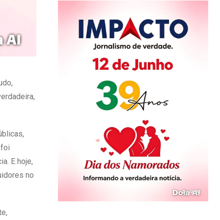
udo,
erdadeira,
blicas,
foi
a. E hoje,
uidores no
e,