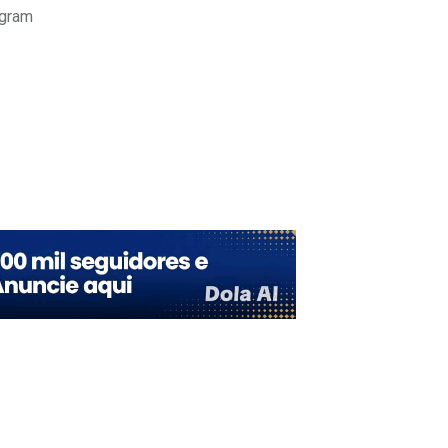
agram
Upon