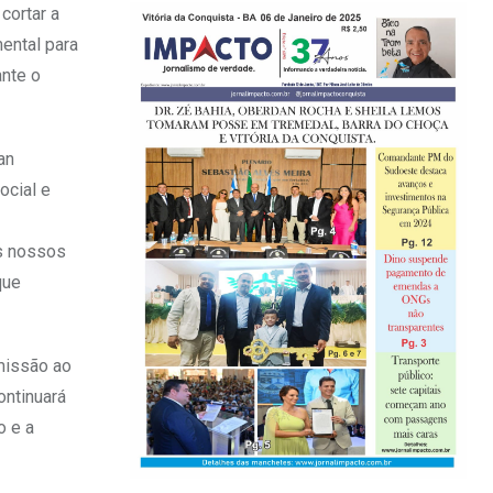
cortar a
ental para
ante o
an
ocial e
os nossos
que
missão ao
ontinuará
o e a