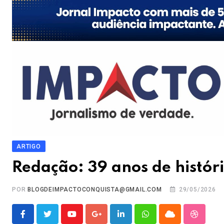
ARTIGO
Redação: 39 anos de histó
POR
BLOGDEIMPACTOCONQUISTA@GMAIL.COM
29/05/2026
Youtube
Google+
LinkedIn
Whatsapp
Cloud
Stumble