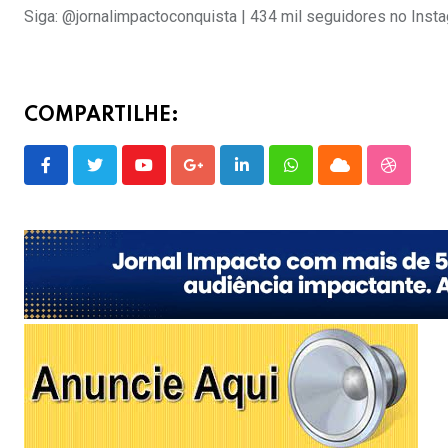
Siga: @jornalimpactoconquista | 434 mil seguidores no Inst
COMPARTILHE:
Youtube
Google+
LinkedIn
Whatsapp
Cloud
Stumble