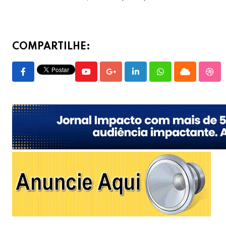
COMPARTILHE:
Youtube
Google+
LinkedIn
Whatsapp
Cloud
Stu