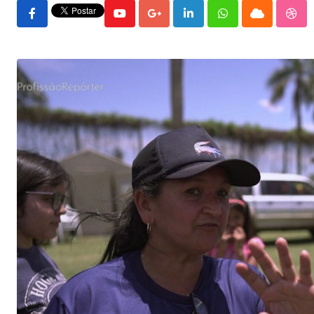
Youtube
Google+
LinkedIn
Whatsapp
Cloud
Stu