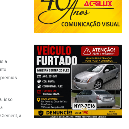
ue a
ento
 prêmios
%, isso
na
 Clement, à