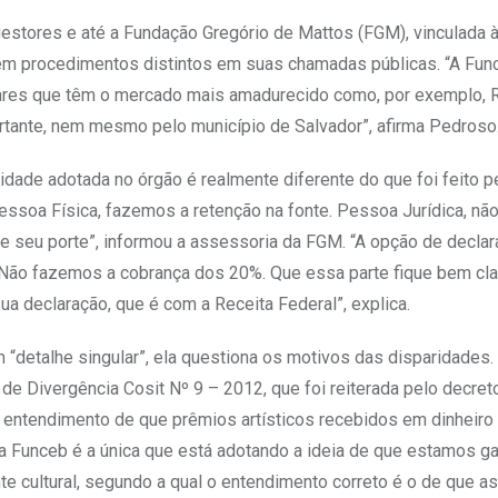
gestores e até a Fundação Gregório de Mattos (FGM), vinculada 
guem procedimentos distintos em suas chamadas públicas. “A Fun
ares que têm o mercado mais amadurecido como, por exemplo, R
ortante, nem mesmo pelo município de Salvador”, afirma Pedroso
dade adotada no órgão é realmente diferente do que foi feito p
essoa Física, fazemos a retenção na fonte. Pessoa Jurídica, não
 seu porte”, informou a assessoria da FGM. “A opção de declara
 Não fazemos a cobrança dos 20%. Que essa parte fique bem cla
ua declaração, que é com a Receita Federal”, explica.
 “detalhe singular”, ela questiona os motivos das disparidades.
 de Divergência Cosit Nº 9 – 2012, que foi reiterada pelo decret
entendimento de que prêmios artísticos recebidos em dinheiro
a Funceb é a única que está adotando a ideia de que estamos g
e cultural, segundo a qual o entendimento correto é o de que as