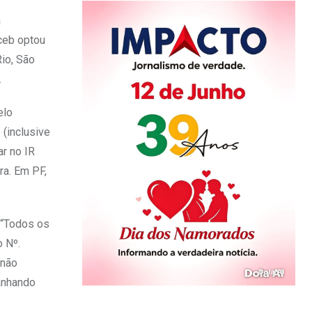
à
ceb optou
io, São
.
elo
 (inclusive
r no IR
ra. Em PF,
 “Todos os
o Nº.
 não
anhando