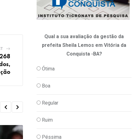
Qual a sua avaliação da gestão da
prefeita Sheila Lemos em Vitória da
ST
Conquista -BA?
.268
dos,
Ótima
ação
Boa
Regular
Ruim
Péssima