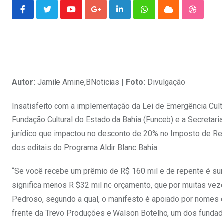
Youtube
Google+
LinkedIn
Whatsapp
Cloud
Stumble
Autor:
Jamile Amine,BNoticias |
Foto:
Divulgação
Insatisfeito com a implementação da Lei de Emergência Cultu
Fundação Cultural do Estado da Bahia (Funceb) e a Secretari
jurídico que impactou no desconto de 20% no Imposto de R
dos editais do Programa Aldir Blanc Bahia.
“Se você recebe um prêmio de R$ 160 mil e de repente é sur
significa menos R $32 mil no orçamento, que por muitas vezes 
Pedroso, segundo a qual, o manifesto é apoiado por nomes 
frente da Trevo Produções e Walson Botelho, um dos fundado