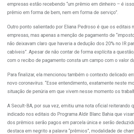
empresas estão recebendo “um prêmio em dinheiro – é isso
prêmio em forma de bem, nem em forma de serviço”.
Outro ponto salientado por Eliana Pedroso é que os editais
empresas, mas apenas a menção de pagamento de “impostos c
não deixavam claro que haveria a dedução dos 20% no IR 
cabíveis”. Apesar de não contar de forma explícita a questã
com o recibo de pagamento consta um campo com o valor da
Para finalizar, ela mencionou também o contexto delicado en
novo coronavírus. “Esse entendimento, exatamente neste mome
situação de penúria em que vivem nesse momento os trabalha
A Secult-BA, por sua vez, emitiu uma nota oficial reiterando
indicado nos editais do Programa Aldir Blanc Bahia que visam 
dos prêmios serão pagos em parcela única e serão deduzidos
destaca em negrito a palavra “prêmios”, modalidade de cham