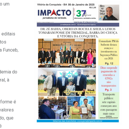
do um
 editais
tos
da Funceb,
ndemia do
al, à
nforme é
valores
do, que
é