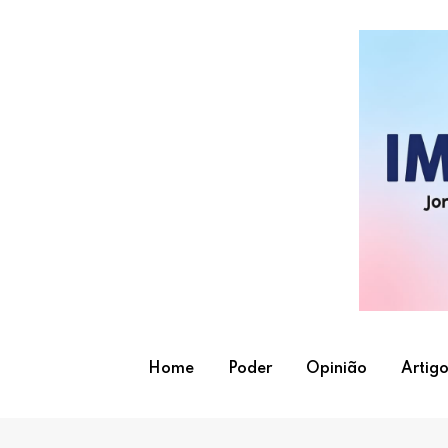
Skip
to
content
Home
Poder
Opinião
Artigo