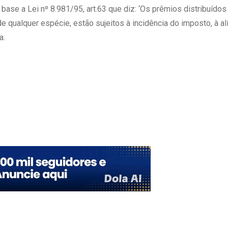
ase a Lei nº 8.981/95, art.63 que diz: ‘Os prêmios distribuídos
e qualquer espécie, estão sujeitos à incidência do imposto, à al
a.
Upon