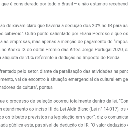
 que é considerado por todo o Brasil – e não estamos receben
 não deixavam claro que haveria a dedução dos 20% no IR para as
abíveis”. Outro ponto salientado por Eliana Pedroso é que os
para as empresas, mas apenas a menção de pagamento de “impos
o, no Anexo IX do edital Prêmio das Artes Jorge Portugal 2020, 
 alíquota de 20% referente à dedução no Imposto de Renda.
frentado pelo setor, diante da paralisação das atividades na pa
nto, vai de encontro à situação emergencial da cultural em ger
dores da cultura”, pontua.
 que o processo de seleção ocorreu totalmente dentro da lei. “Co
atendimento ao inciso III da Lei Aldir Blanc (Lei n° 14.017), os 
 os tributos previstos na legislação em vigor”, diz o comunica
ada pública esta, passível de dedução do IR. “O valor deduzido 