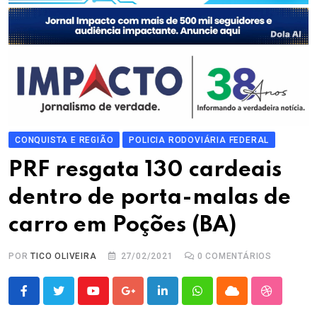
CONQUISTA E REGIÃO
POLICIA RODOVIÁRIA FEDERAL
PRF resgata 130 cardeais
dentro de porta-malas de
carro em Poções (BA)
POR
TICO OLIVEIRA
27/02/2021
0
COMENTÁRIOS
Youtube
Google+
LinkedIn
Whatsapp
Cloud
StumbleU