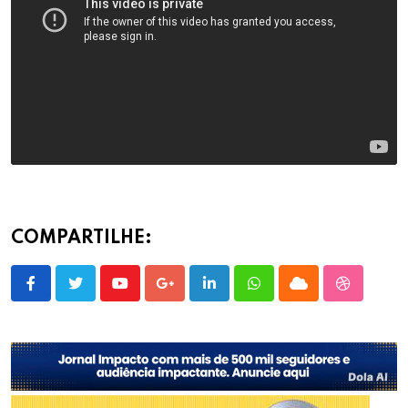
COMPARTILHE:
Youtube
Google+
LinkedIn
Whatsapp
Cloud
StumbleU