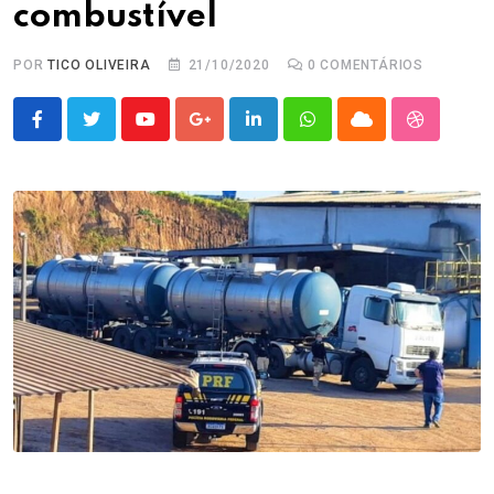
combustível
POR
TICO OLIVEIRA
21/10/2020
0
COMENTÁRIOS
Youtube
Google+
LinkedIn
Whatsapp
Cloud
StumbleU