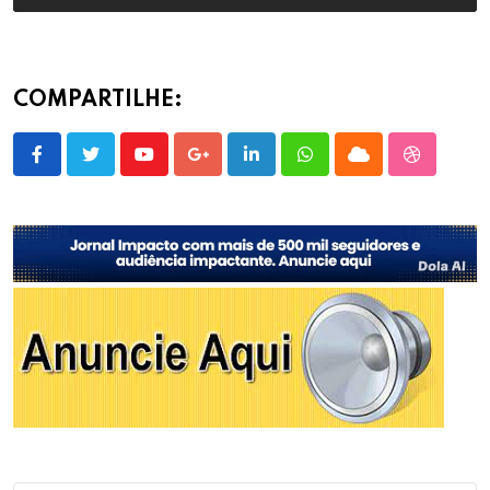
COMPARTILHE:
Youtube
Google+
LinkedIn
Whatsapp
Cloud
StumbleU