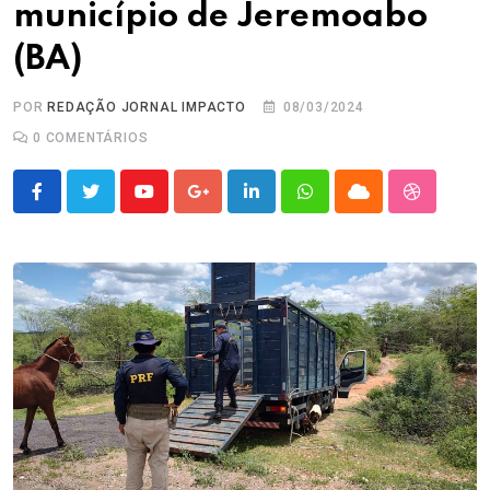
município de Jeremoabo
(BA)
POR
REDAÇÃO JORNAL IMPACTO
08/03/2024
0
COMENTÁRIOS
Youtube
Google+
LinkedIn
Whatsapp
Cloud
StumbleU