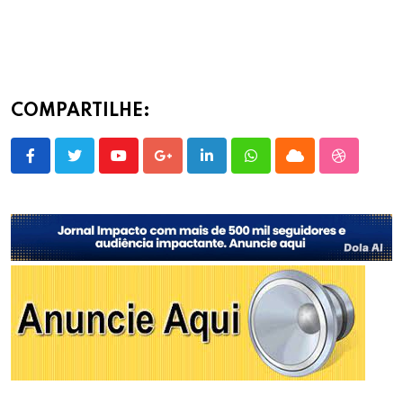
COMPARTILHE:
Youtube
Google+
LinkedIn
Whatsapp
Cloud
StumbleU